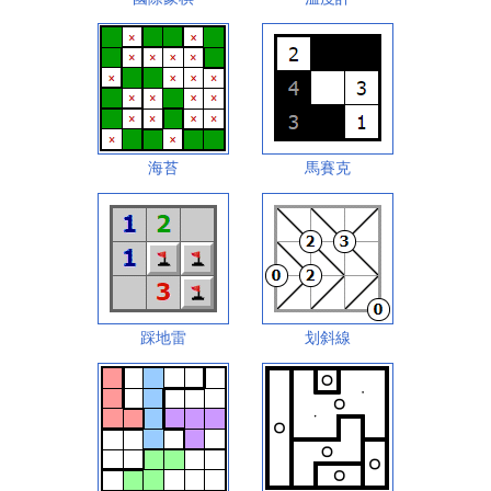
海苔
馬賽克
踩地雷
划斜線