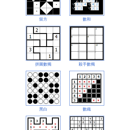
留方
數和
拼圖數獨
殺手數獨
黑白
數織