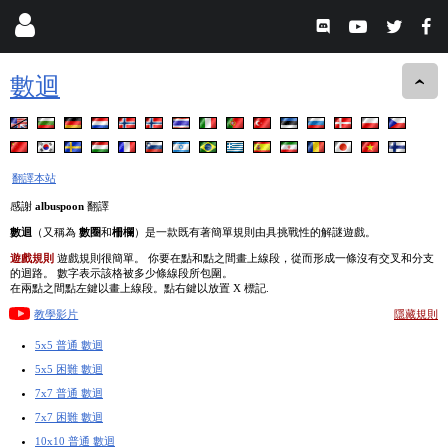
數迴
翻譯本站
感謝
albuspoon
翻譯
數迴
（又稱為
數圈
和
柵欄
）是一款既有著簡單規則由具挑戰性的解謎遊戲。
遊戲規則
遊戲規則很簡單。 你要在點和點之間畫上線段，從而形成一條沒有交叉和分支
的迴路。 數字表示該格被多少條線段所包圍。
在兩點之間點左鍵以畫上線段。點右鍵以放置 X 標記.
教學影片
隱藏規則
5x5 普通 數迴
5x5 困難 數迴
7x7 普通 數迴
7x7 困難 數迴
10x10 普通 數迴