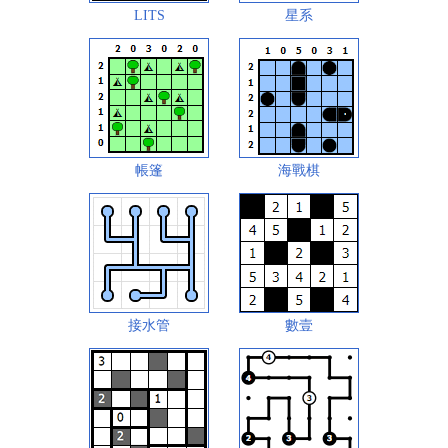
LITS
星系
帳篷
海戰棋
接水管
數壹