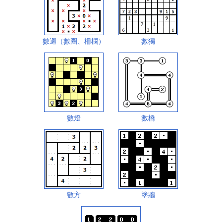
數迴（數圈、柵欄）
數獨
數燈
數橋
數方
塗牆