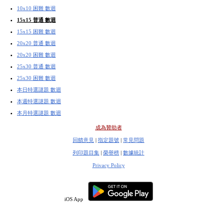
10x10 困難 數迴
15x15 普通 數迴
15x15 困難 數迴
20x20 普通 數迴
20x20 困難 數迴
25x30 普通 數迴
25x30 困難 數迴
本日特選謎題 數迴
本週特選謎題 數迴
本月特選謎題 數迴
成為贊助者
回饋意見
|
指定題號
|
常見問題
列印題目集
|
榮譽榜
|
數據統計
Privacy Policy
iOS App