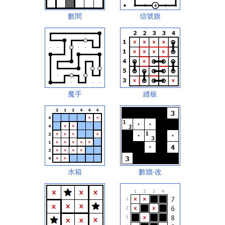
數間
信號旗
魔手
縫板
水箱
數牆‧改